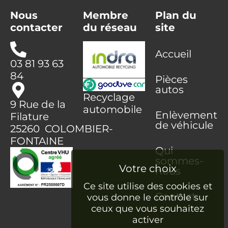
Nous
Membre
Plan du
contacter
du réseau
site
Accueil
03 81 93 63
84
Pièces
autos
Recyclage
9 Rue de la
automobile
Enlèvement
Filature
de véhicule
25260 COLOMBIER-
FONTAINE
Qui
sommes-
nous
Ce site utilise des cookies et
Contact
vous donne le contrôle sur
ceux que vous souhaitez
activer