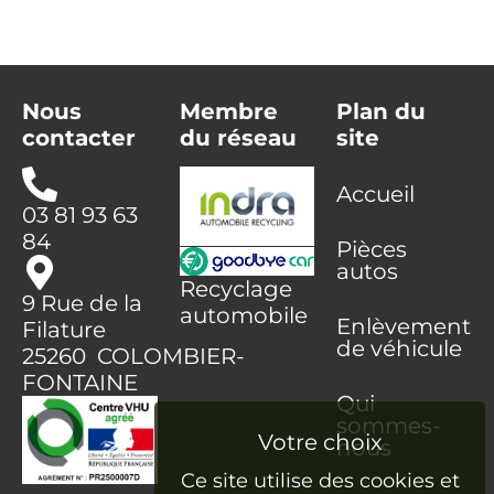
Nous
Membre
Plan du
contacter
du réseau
site
Accueil
03 81 93 63
84
Pièces
autos
Recyclage
9 Rue de la
automobile
Enlèvement
Filature
de véhicule
25260 COLOMBIER-
FONTAINE
Qui
sommes-
nous
Ce site utilise des cookies et