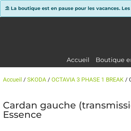
Panneau de gestion des cookies
⛱ La boutique est en pause pour les vacances. Les
Accueil
Boutique e
Accueil
/
SKODA
/
OCTAVIA 3 PHASE 1 BREAK
/ 
Cardan gauche (transmis
Essence