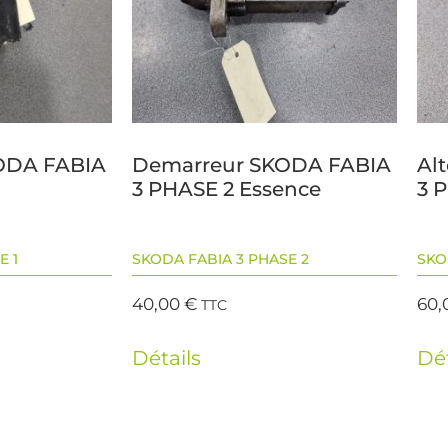
ODA FABIA
Demarreur SKODA FABIA
Al
3 PHASE 2 Essence
3 
E 1
SKODA FABIA 3 PHASE 2
SKO
40,00
€
60,
TTC
Détails
Dét