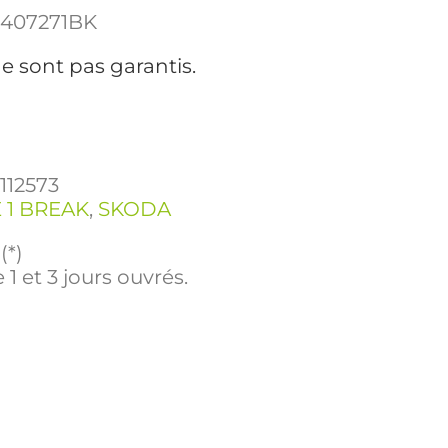
0407271BK
e sont pas garantis.
1112573
 1 BREAK
,
SKODA
(*)
 1 et 3 jours ouvrés.