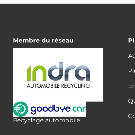
Membre du réseau
Pl
Ac
E
Pi
En
Q
Co
Recyclage automobile