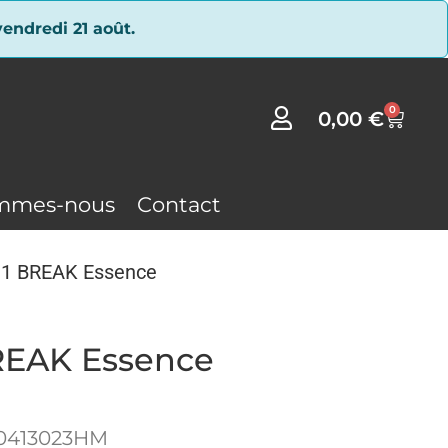
endredi 21 août.
0
0,00
€
mmes-nous
Contact
 1 BREAK Essence
REAK Essence
0413023HM