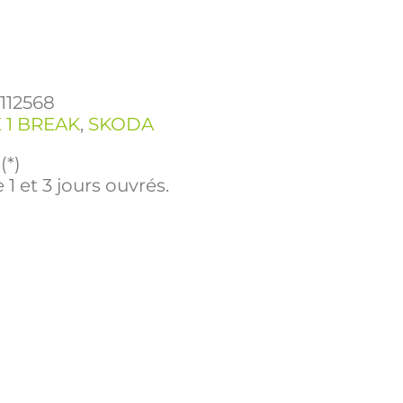
1112568
 1 BREAK
,
SKODA
(*)
 1 et 3 jours ouvrés.