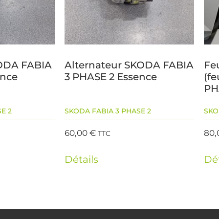
ODA FABIA
Alternateur SKODA FABIA
Feu
ence
3 PHASE 2 Essence
(f
PH
E 2
SKODA FABIA 3 PHASE 2
SKO
60,00
€
80
TTC
Détails
Dét