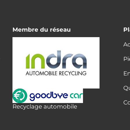
Membre du réseau
Pl
Ac
E
Pi
En
Q
Co
Recyclage automobile