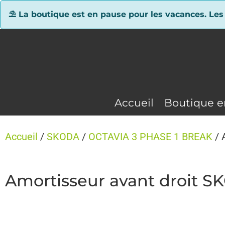
Panneau de gestion des cookies
⛱ La boutique est en pause pour les vacances. Les
Accueil
Boutique e
Accueil
/
SKODA
/
OCTAVIA 3 PHASE 1 BREAK
/ 
Amortisseur avant droit 