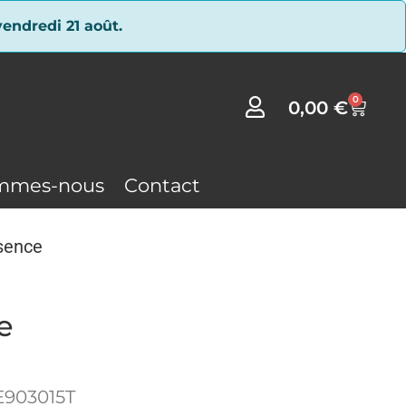
endredi 21 août.
0
0,00
€
mmes-nous
Contact
sence
e
E903015T