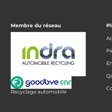
Membre du réseau
Pl
Ac
E
Pi
En
Q
Co
Recyclage automobile