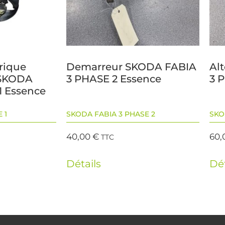
trique
Demarreur SKODA FABIA
Al
 SKODA
3 PHASE 2 Essence
3 
1 Essence
 1
SKODA FABIA 3 PHASE 2
SKO
40,00
€
60,
TTC
Détails
Dét