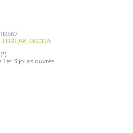
1112567
 1 BREAK
,
SKODA
(*)
 1 et 3 jours ouvrés.