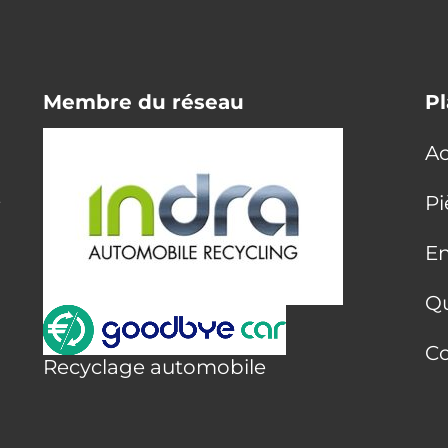
Membre du réseau
Pl
Ac
E
Pi
En
Q
Co
Recyclage automobile