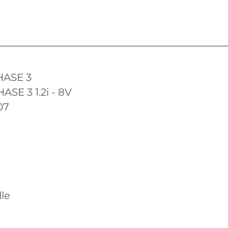
HASE 3
SE 3 1.2i - 8V
07
le