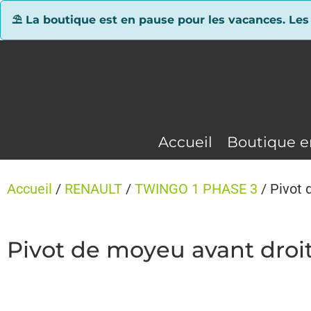
Panneau de gestion des cookies
⛱ La boutique est en pause pour les vacances. Les
Accueil
Boutique e
Accueil
/
RENAULT
/
TWINGO 1 PHASE 3
/ Pivot
Pivot de moyeu avant dro