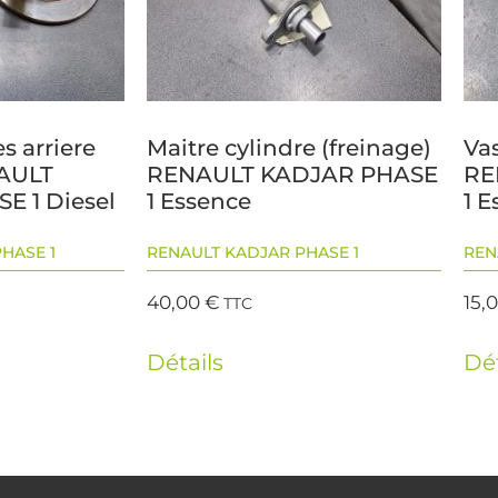
s arriere
Maitre cylindre (freinage)
Va
NAULT
RENAULT KADJAR PHASE
RE
E 1 Diesel
1 Essence
1 
HASE 1
RENAULT KADJAR PHASE 1
REN
40,00
€
15,
TTC
Détails
Dét