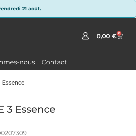
endredi 21 août.
0
0,00
€
mmes-nous
Contact
3 Essence
E 3 Essence
00207309