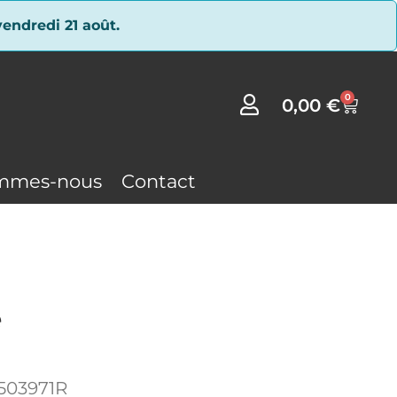
endredi 21 août.
0
0,00
€
mmes-nous
Contact
e
503971R