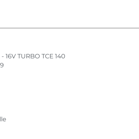
i - 16V TURBO TCE 140
19
le