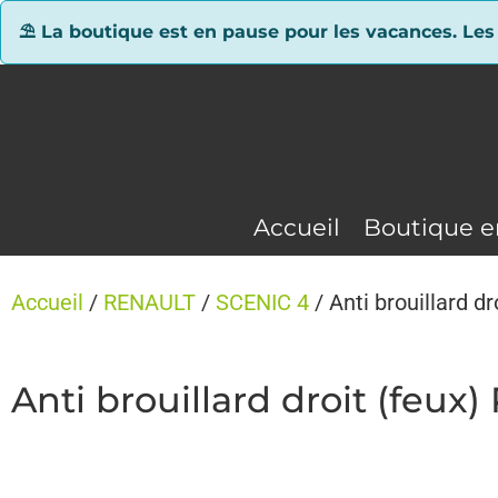
Panneau de gestion des cookies
⛱ La boutique est en pause pour les vacances. Les
Accueil
Boutique e
Accueil
/
RENAULT
/
SCENIC 4
/ Anti brouillard 
Anti brouillard droit (feu