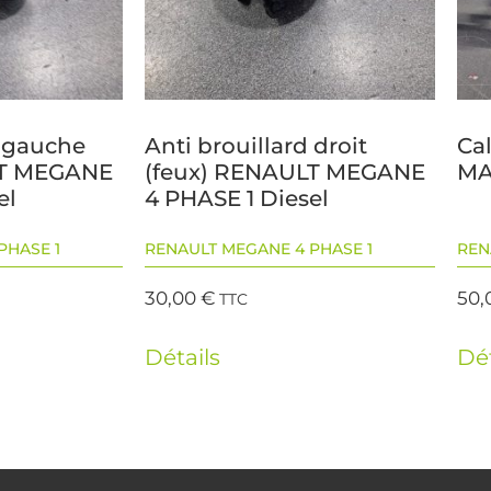
d gauche
Anti brouillard droit
Ca
LT MEGANE
(feux) RENAULT MEGANE
MA
el
4 PHASE 1 Diesel
PHASE 1
RENAULT MEGANE 4 PHASE 1
REN
30,00
€
50,
TTC
Détails
Dét