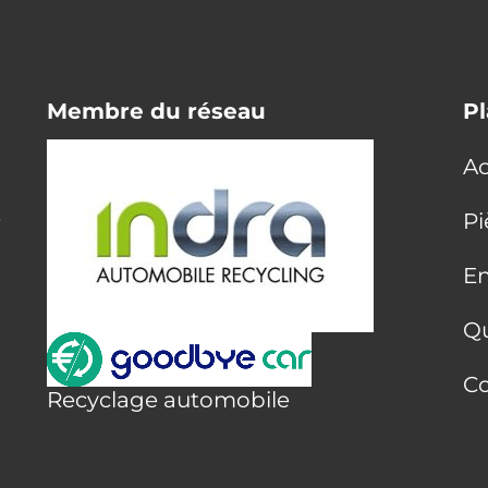
Membre du réseau
Pl
Ac
E
Pi
En
Q
Co
Recyclage automobile