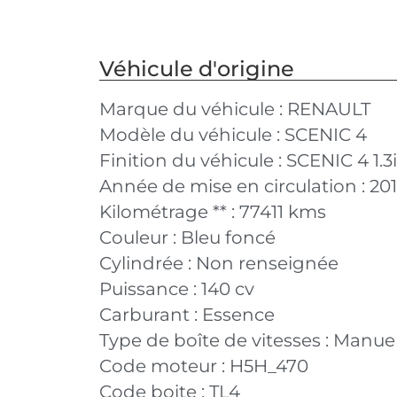
Véhicule d'origine
Marque du véhicule :
RENAULT
Modèle du véhicule :
SCENIC 4
Finition du véhicule :
SCENIC 4 1.3
Année de mise en circulation :
20
Kilométrage ** :
77411 kms
Couleur :
Bleu foncé
Cylindrée :
Non renseignée
Puissance :
140 cv
Carburant :
Essence
Type de boîte de vitesses :
Manuel
Code moteur :
H5H_470
Code boite :
TL4