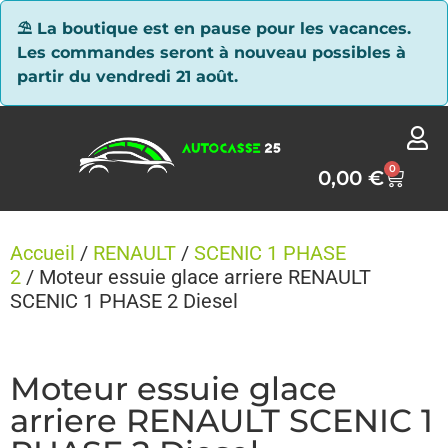
Panneau de gestion des cookies
⛱ La boutique est en pause pour les vacances.
Les commandes seront à nouveau possibles à
partir du vendredi 21 août.
0
0,00
€
Accueil
/
RENAULT
/
SCENIC 1 PHASE
2
/ Moteur essuie glace arriere RENAULT
SCENIC 1 PHASE 2 Diesel
Moteur essuie glace
arriere RENAULT SCENIC 1