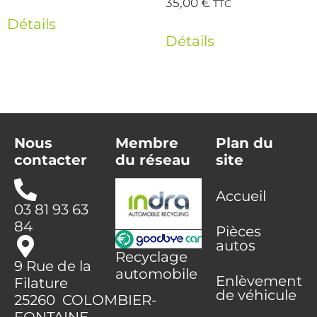
35,00
€
TTC
Détails
Détails
Nous
Membre
Plan du
contacter
du réseau
site
Accueil
03 81 93 63
84
Pièces
autos
Recyclage
9 Rue de la
automobile
Enlèvement
Filature
de véhicule
25260 COLOMBIER-
FONTAINE