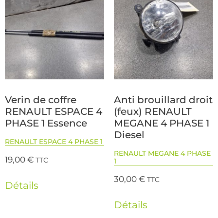
Verin de coffre
Anti brouillard droit
RENAULT ESPACE 4
(feux) RENAULT
PHASE 1 Essence
MEGANE 4 PHASE 1
Diesel
RENAULT ESPACE 4 PHASE 1
RENAULT MEGANE 4 PHASE
19,00
€
TTC
1
30,00
€
TTC
Détails
Détails