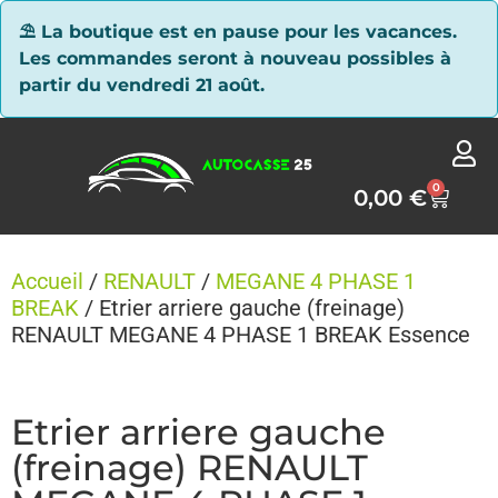
Panneau de gestion des cookies
⛱ La boutique est en pause pour les vacances.
Les commandes seront à nouveau possibles à
partir du vendredi 21 août.
0
0,00
€
Accueil
/
RENAULT
/
MEGANE 4 PHASE 1
BREAK
/ Etrier arriere gauche (freinage)
RENAULT MEGANE 4 PHASE 1 BREAK Essence
Etrier arriere gauche
(freinage) RENAULT