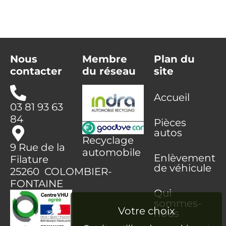
Nous
Membre
Plan du
contacter
du réseau
site
Accueil
03 81 93 63
84
Pièces
autos
Recyclage
9 Rue de la
automobile
Enlèvement
Filature
de véhicule
25260 COLOMBIER-
FONTAINE
Qui
sommes-
nous