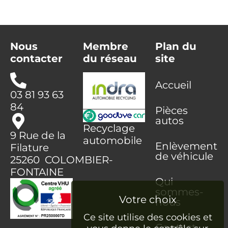
Nous
Membre
Plan du
contacter
du réseau
site
Accueil
03 81 93 63
84
Pièces
autos
Recyclage
9 Rue de la
automobile
Enlèvement
Filature
de véhicule
25260 COLOMBIER-
FONTAINE
Qui
sommes-
nous
Ce site utilise des cookies et
Contact