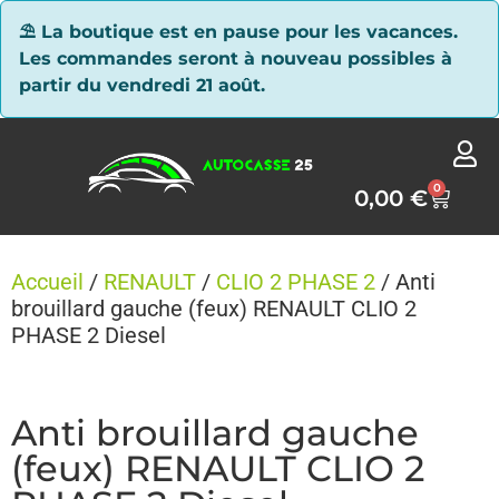
Panneau de gestion des cookies
⛱ La boutique est en pause pour les vacances.
Les commandes seront à nouveau possibles à
partir du vendredi 21 août.
0
0,00
€
Accueil
/
RENAULT
/
CLIO 2 PHASE 2
/ Anti
brouillard gauche (feux) RENAULT CLIO 2
PHASE 2 Diesel
Anti brouillard gauche
(feux) RENAULT CLIO 2