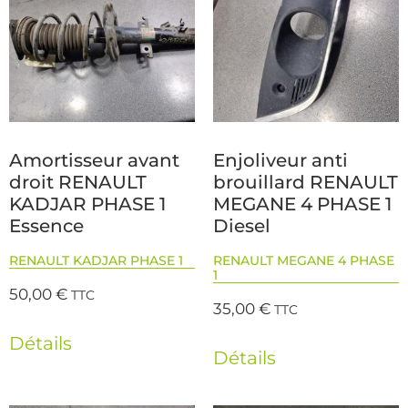
Amortisseur avant
Enjoliveur anti
droit RENAULT
brouillard RENAULT
KADJAR PHASE 1
MEGANE 4 PHASE 1
Essence
Diesel
RENAULT KADJAR PHASE 1
RENAULT MEGANE 4 PHASE
1
50,00
€
TTC
35,00
€
TTC
Détails
Détails