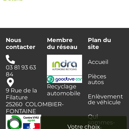
Nous
Membre
Plan du
contacter
du réseau
site
Accueil
03 81 93 63
84
Pièces
autos
Recyclage
9 Rue de la
automobile
Enlèvement
Filature
de véhicule
25260 COLOMBIER-
FONTAINE
Qui
sommes-
nous