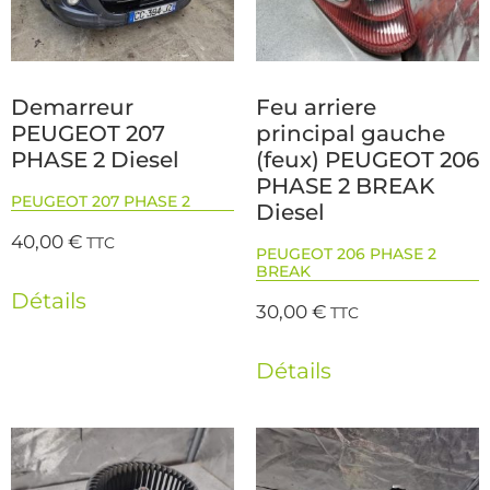
Demarreur
Feu arriere
PEUGEOT 207
principal gauche
PHASE 2 Diesel
(feux) PEUGEOT 206
PHASE 2 BREAK
PEUGEOT 207 PHASE 2
Diesel
40,00
€
TTC
PEUGEOT 206 PHASE 2
BREAK
Détails
30,00
€
TTC
Détails