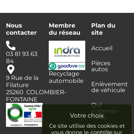
Nous
Membre
Plan du
contacter
du réseau
site
Accueil
03 81 93 63
84
Pièces
autos
Recyclage
9 Rue de la
automobile
Enlèvement
Filature
de véhicule
25260 COLOMBIER-
FONTAINE
Qui
sommes-
nous
Ce site utilise des cookies et
Contact
vous donne le contrôle sur