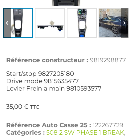
Référence constructeur :
9819298877
Start/stop 9827205180
Drive mode 9815635477
Levier Frein a main 9810593577
35,00
€
TTC
Référence Auto Casse 25 :
122267729
Catégories :
508 2 SW PHASE 1 BREAK
,