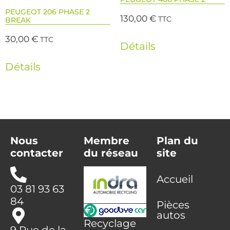
PEUGEOT 206 PHASE 2
130,00
€
TTC
BREAK
30,00
€
TTC
Détails
Détails
Nous
Membre
Plan du
contacter
du réseau
site
Accueil
03 81 93 63
84
Pièces
autos
Recyclage
9 Rue de la