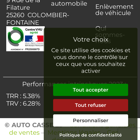
automobile
Enlèvement
Filature
de véhicule
25260 COLOMBIER-
FONTAINE
Qui
sommes-
nous
Ce site utilise des cookies et
Contact
vous donne le contrôle sur
ceux que vous souhaitez
activer
Performances intrinsèques 2023 :
Tout accepter
TRR : 5.38%
TRV : 6.28%
Tout refuser
Personnaliser
© AUTO CASSE 25
–
Conditions générales
de ventes
–
Mentions légales
–
Gestion
Politique de confidentialité
des cookies