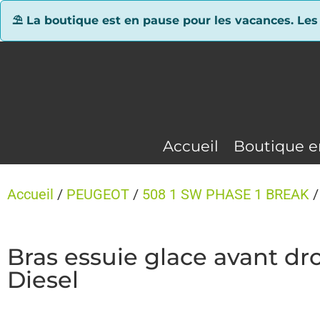
Panneau de gestion des cookies
⛱ La boutique est en pause pour les vacances. Les
Accueil
Boutique e
Accueil
/
PEUGEOT
/
508 1 SW PHASE 1 BREAK
/
Bras essuie glace avant 
Diesel