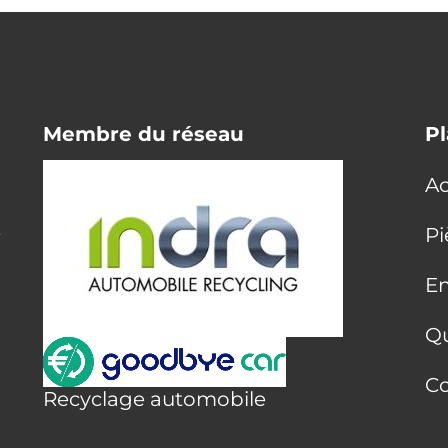
Membre du réseau
Pl
Ac
E
Pi
En
Q
Co
Recyclage automobile