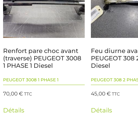
Renfort pare choc avant
Feu diurne av
(traverse) PEUGEOT 3008
PEUGEOT 308 2
1 PHASE 1 Diesel
Diesel
PEUGEOT 3008 1 PHASE 1
PEUGEOT 308 2 PHAS
70,00
€
45,00
€
TTC
TTC
Détails
Détails