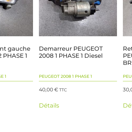
ant gauche
Demarreur PEUGEOT
Ret
 PHASE 1
2008 1 PHASE 1 Diesel
PE
BR
E 1
PEUGEOT 2008 1 PHASE 1
PEU
40,00
€
30,
TTC
Détails
Dét