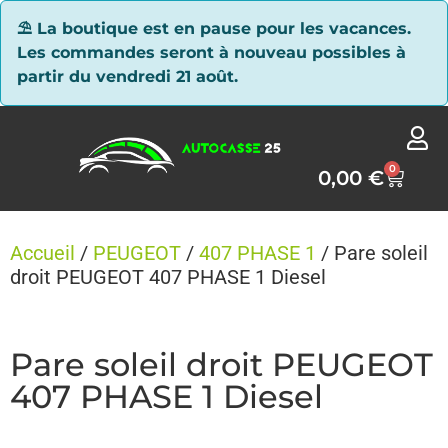
Panneau de gestion des cookies
⛱ La boutique est en pause pour les vacances.
Les commandes seront à nouveau possibles à
partir du vendredi 21 août.
0
0,00
€
Accueil
/
PEUGEOT
/
407 PHASE 1
/ Pare soleil
droit PEUGEOT 407 PHASE 1 Diesel
Pare soleil droit PEUGEOT
407 PHASE 1 Diesel