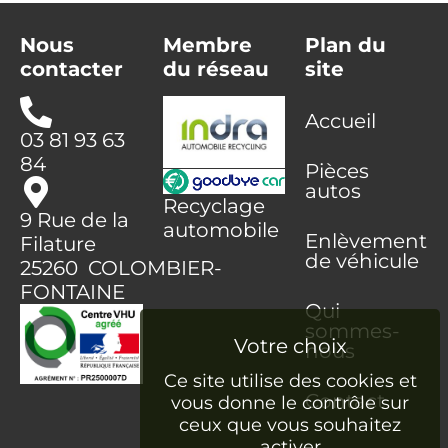
Nous
Membre
Plan du
contacter
du réseau
site
Accueil
03 81 93 63
84
Pièces
autos
Recyclage
9 Rue de la
automobile
Enlèvement
Filature
de véhicule
25260 COLOMBIER-
FONTAINE
Qui
sommes-
nous
Ce site utilise des cookies et
Contact
vous donne le contrôle sur
ceux que vous souhaitez
activer