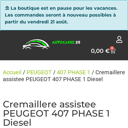
Panneau de gestion des cookies
⛱ La boutique est en pause pour les vacances.
Les commandes seront à nouveau possibles à
partir du vendredi 21 août.
0
0,00
€
Accueil
/
PEUGEOT
/
407 PHASE 1
/ Cremaillere
assistee PEUGEOT 407 PHASE 1 Diesel
Cremaillere assistee
PEUGEOT 407 PHASE 1
Diesel