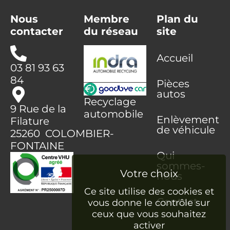
Nous
Membre
Plan du
contacter
du réseau
site
Accueil
03 81 93 63
84
Pièces
autos
Recyclage
9 Rue de la
automobile
Enlèvement
Filature
de véhicule
25260 COLOMBIER-
FONTAINE
Qui
sommes-
nous
Ce site utilise des cookies et
Contact
vous donne le contrôle sur
ceux que vous souhaitez
activer