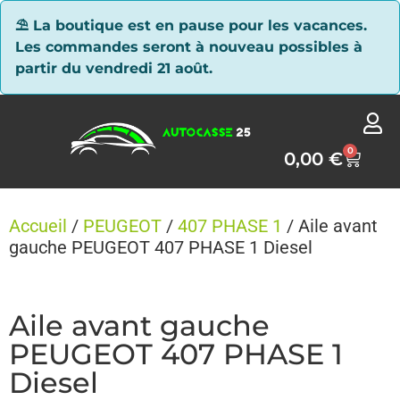
Panneau de gestion des cookies
⛱ La boutique est en pause pour les vacances.
Les commandes seront à nouveau possibles à
partir du vendredi 21 août.
0
0,00
€
Accueil
/
PEUGEOT
/
407 PHASE 1
/ Aile avant
gauche PEUGEOT 407 PHASE 1 Diesel
Aile avant gauche
PEUGEOT 407 PHASE 1
Diesel