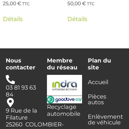
25,00
€
50,00
€
TTC
TTC
Détails
Détails
Nous
Membre
Plan du
contacter
du réseau
site
Accueil
03 81 93 63
84
Pièces
autos
Recyclage
9 Rue de la
automobile
Enlèvement
Filature
de véhicule
25260 COLOMBIER-