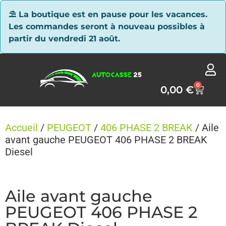
Panneau de gestion des cookies
⛱ La boutique est en pause pour les vacances.
Les commandes seront à nouveau possibles à
partir du vendredi 21 août.
0
0,00
€
Accueil
/
PEUGEOT
/
406 PHASE 2 BREAK
/ Aile
avant gauche PEUGEOT 406 PHASE 2 BREAK
Diesel
Aile avant gauche
PEUGEOT 406 PHASE 2