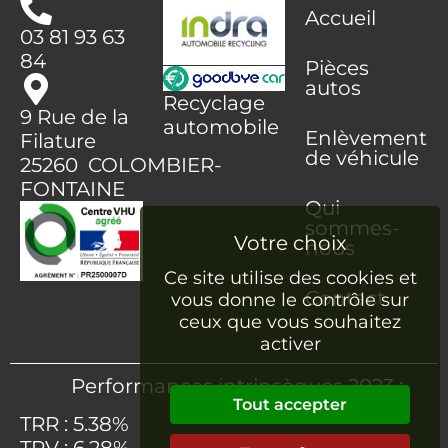
Accueil
03 81 93 63
84
Pièces
autos
Recyclage
9 Rue de la
automobile
Enlèvement
Filature
de véhicule
25260 COLOMBIER-
FONTAINE
Qui
sommes-
nous
Ce site utilise des cookies et
Contact
vous donne le contrôle sur
ceux que vous souhaitez
activer
Performances intrinsèques 2023 :
Tout accepter
TRR : 5.38%
TRV : 6.28%