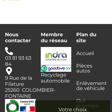
Nous
Membre
Plan du
contacter
du réseau
site
Accueil
03 81 93 63
84
Pièces
autos
Recyclage
9 Rue de la
automobile
Enlèvement
Filature
de véhicule
25260 COLOMBIER-
FONTAINE
Qui
sommes-
nous