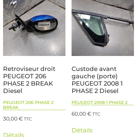
Retroviseur droit
Custode avant
PEUGEOT 206
gauche (porte)
PHASE 2 BREAK
PEUGEOT 2008 1
Diesel
PHASE 2 Diesel
PEUGEOT 206 PHASE 2
PEUGEOT 2008 1 PHASE 2
BREAK
60,00
€
TTC
30,00
€
TTC
Détails
Détails