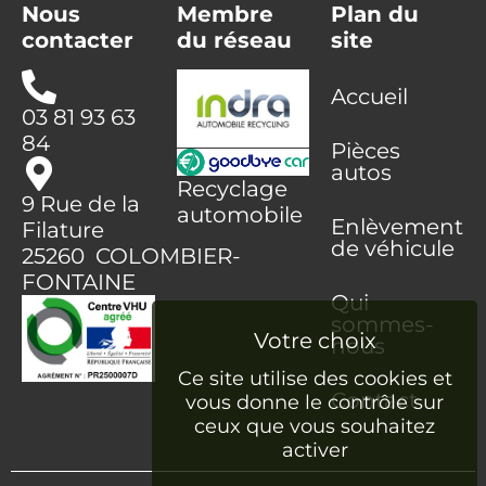
Nous
Membre
Plan du
contacter
du réseau
site
Accueil
03 81 93 63
84
Pièces
autos
Recyclage
9 Rue de la
automobile
Enlèvement
Filature
de véhicule
25260 COLOMBIER-
FONTAINE
Qui
sommes-
nous
Ce site utilise des cookies et
Contact
vous donne le contrôle sur
ceux que vous souhaitez
activer