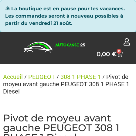
Panneau de gestion des cookies
⛱ La boutique est en pause pour les vacances.
Les commandes seront à nouveau possibles à
partir du vendredi 21 août.
0
0,00
€
Accueil
/
PEUGEOT
/
308 1 PHASE 1
/ Pivot de
moyeu avant gauche PEUGEOT 308 1 PHASE 1
Diesel
Pivot de moyeu avant
gauche PEUGEOT 308 1