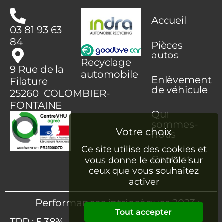
Accueil
03 81 93 63
84
Pièces
autos
Recyclage
9 Rue de la
automobile
Enlèvement
Filature
de véhicule
25260 COLOMBIER-
FONTAINE
Qui
sommes-
nous
Ce site utilise des cookies et
Contact
vous donne le contrôle sur
ceux que vous souhaitez
activer
Performances intrinsèques 2023 :
Tout accepter
TRR : 5.38%