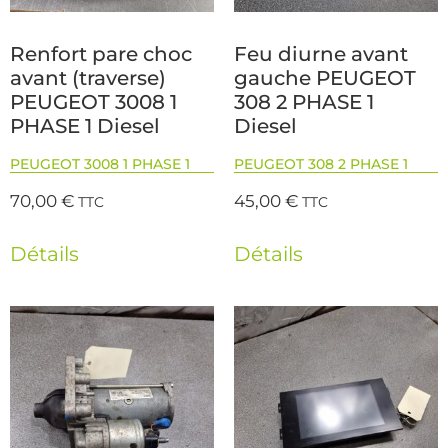
Renfort pare choc
Feu diurne avant
avant (traverse)
gauche PEUGEOT
PEUGEOT 3008 1
308 2 PHASE 1
PHASE 1 Diesel
Diesel
PEUGEOT 3008 1 PHASE 1
PEUGEOT 308 2 PHASE 1
70,00
€
45,00
€
TTC
TTC
Détails
Détails