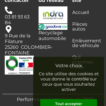
contacter
du réseau
site
Accueil
03 81 93 63
84
Pièces
autos
Recyclage
9 Rue de la
automobile
Enlèvement
Filature
de véhicule
25260 COLOMBIER-
FONTAINE
Qui
sommes-
nous
Ce site utilise des cookies et
Contact
vous donne le contrôle sur
ceux que vous souhaitez
activer
Performances intrinsèques 2023 :
Tout accepter