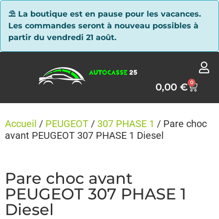
Panneau de gestion des cookies
⛱ La boutique est en pause pour les vacances.
Les commandes seront à nouveau possibles à
partir du vendredi 21 août.
0
0,00
€
Accueil
/
PEUGEOT
/
307 PHASE 1
/ Pare choc
avant PEUGEOT 307 PHASE 1 Diesel
Pare choc avant
PEUGEOT 307 PHASE 1
Diesel