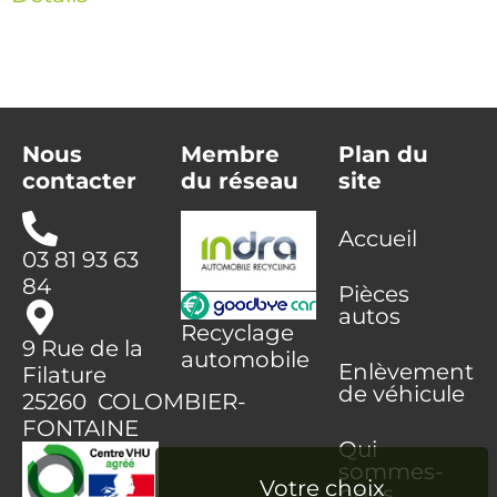
Nous
Membre
Plan du
contacter
du réseau
site
Accueil
03 81 93 63
84
Pièces
autos
Recyclage
9 Rue de la
automobile
Enlèvement
Filature
de véhicule
25260 COLOMBIER-
FONTAINE
Qui
sommes-
nous