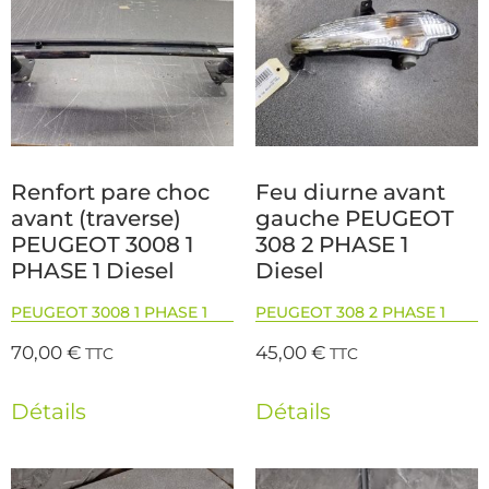
Renfort pare choc
Feu diurne avant
avant (traverse)
gauche PEUGEOT
PEUGEOT 3008 1
308 2 PHASE 1
PHASE 1 Diesel
Diesel
PEUGEOT 3008 1 PHASE 1
PEUGEOT 308 2 PHASE 1
70,00
€
45,00
€
TTC
TTC
Détails
Détails