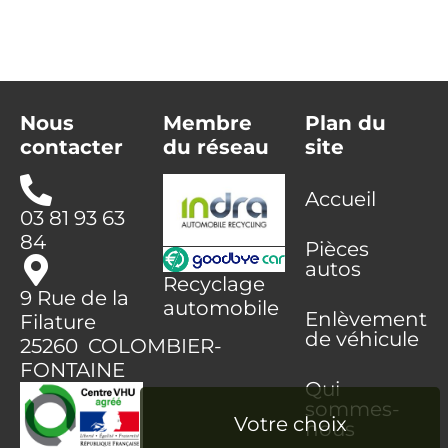
Nous
Membre
Plan du
contacter
du réseau
site
Accueil
03 81 93 63
84
Pièces
autos
Recyclage
9 Rue de la
automobile
Enlèvement
Filature
de véhicule
25260 COLOMBIER-
FONTAINE
Qui
sommes-
nous