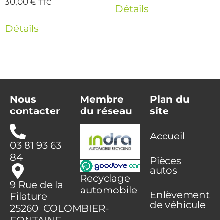
30,00
€
TTC
Détails
Détails
Nous
Membre
Plan du
contacter
du réseau
site
Accueil
03 81 93 63
84
Pièces
autos
Recyclage
9 Rue de la
automobile
Enlèvement
Filature
de véhicule
25260 COLOMBIER-
FONTAINE