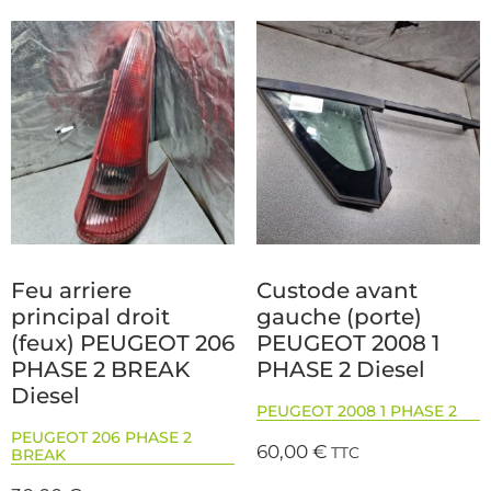
Feu arriere
Custode avant
principal droit
gauche (porte)
(feux) PEUGEOT 206
PEUGEOT 2008 1
PHASE 2 BREAK
PHASE 2 Diesel
Diesel
PEUGEOT 2008 1 PHASE 2
PEUGEOT 206 PHASE 2
60,00
€
TTC
BREAK