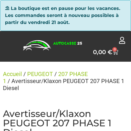
Panneau de gestion des cookies
⛱ La boutique est en pause pour les vacances.
Les commandes seront à nouveau possibles à
partir du vendredi 21 août.
0
0,00
€
Accueil
/
PEUGEOT
/
207 PHASE
1
/ Avertisseur/Klaxon PEUGEOT 207 PHASE 1
Diesel
Avertisseur/Klaxon
PEUGEOT 207 PHASE 1