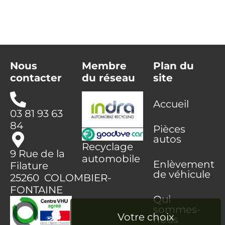
Nous
Membre
Plan du
contacter
du réseau
site
Accueil
03 81 93 63
84
Pièces
autos
Recyclage
9 Rue de la
automobile
Enlèvement
Filature
de véhicule
25260 COLOMBIER-
FONTAINE
Qui
sommes-
nous