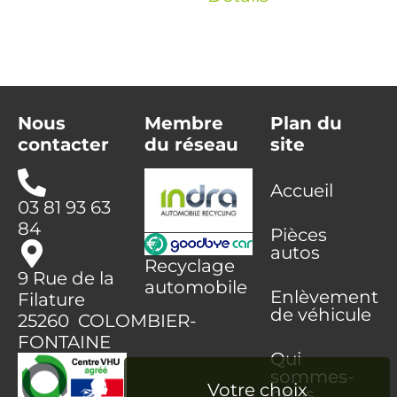
Nous
Membre
Plan du
contacter
du réseau
site
Accueil
03 81 93 63
84
Pièces
autos
Recyclage
9 Rue de la
automobile
Enlèvement
Filature
de véhicule
25260 COLOMBIER-
FONTAINE
Qui
sommes-
nous