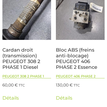
Cardan droit
Bloc ABS (freins
(transmission)
anti-blocage)
PEUGEOT 308 2
PEUGEOT 406
PHASE 1 Diesel
PHASE 2 Essence
PEUGEOT 308 2 PHASE 1
PEUGEOT 406 PHASE 2
60,00
€
130,00
€
TTC
TTC
Détails
Détails