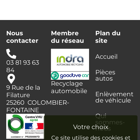
Nous
Membre
Plan du
contacter
du réseau
site
Accueil
03 81 93 63
84
Pièces
autos
Recyclage
9 Rue de la
automobile
Enlèvement
Filature
de véhicule
25260 COLOMBIER-
FONTAINE
Qui
sommes-
nous
Ce site utilise des cookies et