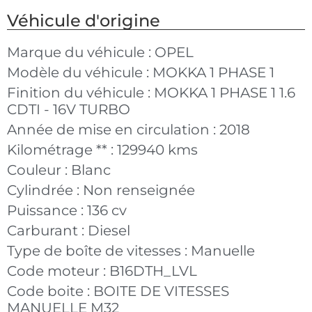
Véhicule d'origine
Marque du véhicule :
OPEL
Modèle du véhicule :
MOKKA 1 PHASE 1
Finition du véhicule :
MOKKA 1 PHASE 1 1.6
CDTI - 16V TURBO
Année de mise en circulation :
2018
Kilométrage ** :
129940 kms
Couleur :
Blanc
Cylindrée :
Non renseignée
Puissance :
136 cv
Carburant :
Diesel
Type de boîte de vitesses :
Manuelle
Code moteur :
B16DTH_LVL
Code boite :
BOITE DE VITESSES
MANUELLE M32