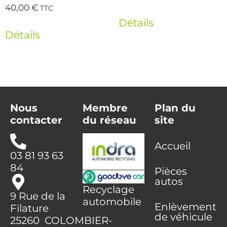
40,00
€
TTC
Détails
Détails
Nous
Membre
Plan du
contacter
du réseau
site
Accueil
03 81 93 63
84
Pièces
autos
Recyclage
9 Rue de la
automobile
Enlèvement
Filature
de véhicule
25260 COLOMBIER-