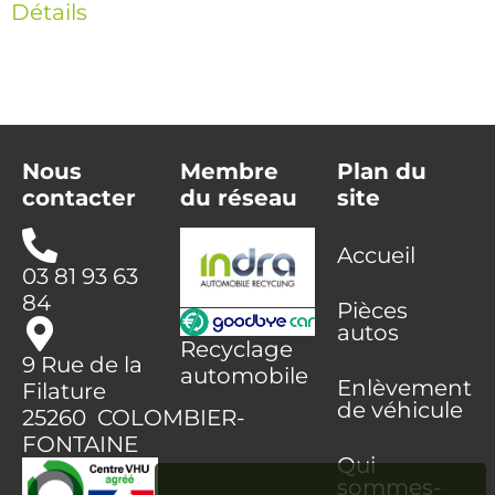
Détails
Nous
Membre
Plan du
contacter
du réseau
site
Accueil
03 81 93 63
84
Pièces
autos
Recyclage
9 Rue de la
automobile
Enlèvement
Filature
de véhicule
25260 COLOMBIER-
FONTAINE
Qui
sommes-