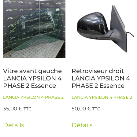
Vitre avant gauche
Retroviseur droit
LANCIA YPSILON 4
LANCIA YPSILON 4
PHASE 2 Essence
PHASE 2 Essence
LANCIA YPSILON 4 PHASE 2
LANCIA YPSILON 4 PHASE 2
35,00
€
50,00
€
TTC
TTC
Détails
Détails