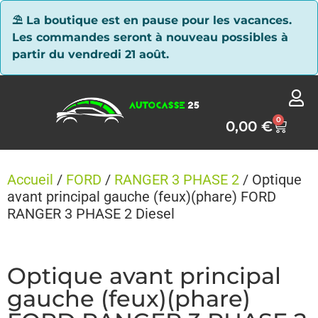
Panneau de gestion des cookies
⛱ La boutique est en pause pour les vacances.
Les commandes seront à nouveau possibles à
partir du vendredi 21 août.
0
0,00
€
Accueil
/
FORD
/
RANGER 3 PHASE 2
/ Optique
avant principal gauche (feux)(phare) FORD
RANGER 3 PHASE 2 Diesel
Optique avant principal
gauche (feux)(phare)