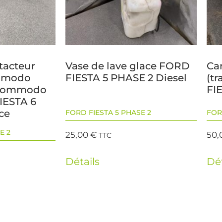
tacteur
Vase de lave glace FORD
Ca
mmodo
FIESTA 5 PHASE 2 Diesel
(t
+Commodo
FI
IESTA 6
ce
FORD FIESTA 5 PHASE 2
FOR
E 2
25,00
€
50,
TTC
Détails
Dét