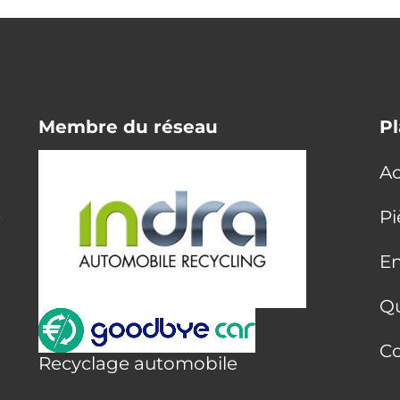
Membre du réseau
Pl
Ac
E
Pi
En
Q
Co
Recyclage automobile