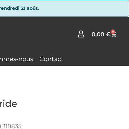
endredi 21 août.
0
0,00
€
mmes-nous
Contact
ride
BB18835