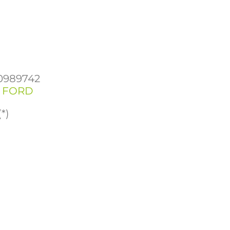
0989742
,
FORD
*)