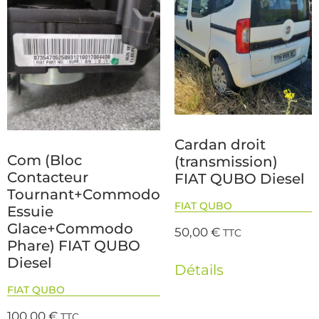
Cardan droit
Com (Bloc
(transmission)
Contacteur
FIAT QUBO Diesel
Tournant+Commodo
FIAT QUBO
Essuie
Glace+Commodo
50,00
€
TTC
Phare) FIAT QUBO
Diesel
Détails
FIAT QUBO
100,00
€
TTC