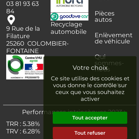
03 81 93 63
84
Pièces
autos
Recyclage
9 Rue de la
automobile
Enlèvement
Filature
de véhicule
25260 COLOMBIER-
FONTAINE
Qui
sommes-
nous
Ce site utilise des cookies et
Contact
vous donne le contrôle sur
ceux que vous souhaitez
activer
Performances intrinsèques 2023 :
Tout accepter
TRR : 5.38%
TRV : 6.28%
Tout refuser