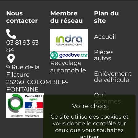
Nous
Membre
Plan du
contacter
du réseau
site
Accueil
03 81 93 63
84
Pièces
autos
Recyclage
9 Rue de la
automobile
Enlèvement
Filature
de véhicule
25260 COLOMBIER-
FONTAINE
Qui
sommes-
nous
Ce site utilise des cookies et
Contact
vous donne le contrôle sur
ceux que vous souhaitez
activer