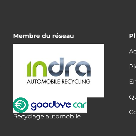
Membre du réseau
Pl
Ac
E
Pi
En
Q
Co
Recyclage automobile