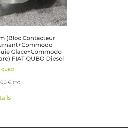
m (Bloc Contacteur
urnant+Commodo
suie Glace+Commodo
are) FIAT QUBO Diesel
T QUBO
,00
€
TTC
ails