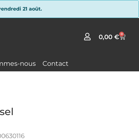
endredi 21 août.
0
0,00
€
mmes-nous
Contact
sel
0630116