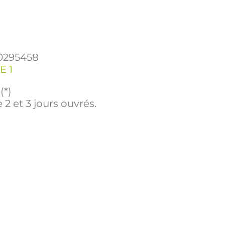
0295458
E 1
(*)
 2 et 3 jours ouvrés.