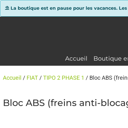
Panneau de gestion des cookies
⛱ La boutique est en pause pour les vacances. Les
Accueil
Boutique e
Accueil
/
FIAT
/
TIPO 2 PHASE 1
/ Bloc ABS (frei
Bloc ABS (freins anti-bloc