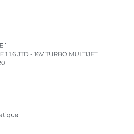
E 1
E 1 1.6 JTD - 16V TURBO MULTIJET
20
atique