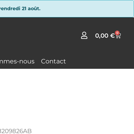
endredi 21 août.
0
0,00
€
mmes-nous
Contact
8209826AB