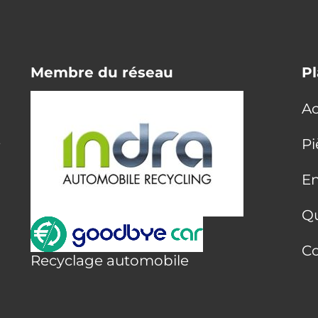
Membre du réseau
Pl
Ac
E
Pi
En
Q
Co
Recyclage automobile