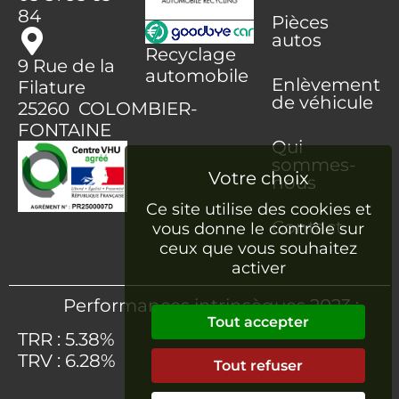
84
Pièces
autos
Recyclage
9 Rue de la
automobile
Enlèvement
Filature
de véhicule
25260 COLOMBIER-
FONTAINE
Qui
sommes-
nous
Ce site utilise des cookies et
Contact
vous donne le contrôle sur
ceux que vous souhaitez
activer
Performances intrinsèques 2023 :
Tout accepter
TRR : 5.38%
TRV : 6.28%
Tout refuser