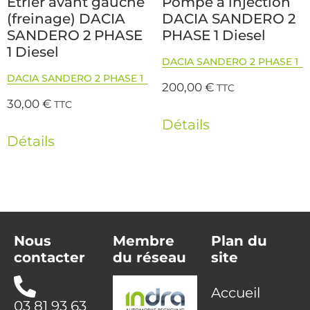
Etrier avant gauche
Pompe à injection
(freinage) DACIA
DACIA SANDERO 2
SANDERO 2 PHASE
PHASE 1 Diesel
1 Diesel
DACIA SANDERO 2 PHASE 1
DACIA SANDERO 2 PHASE 1
200,00
€
TTC
30,00
€
TTC
Détails
Détails
Nous
Membre
Plan du
contacter
du réseau
site
Accueil
03 81 93 63