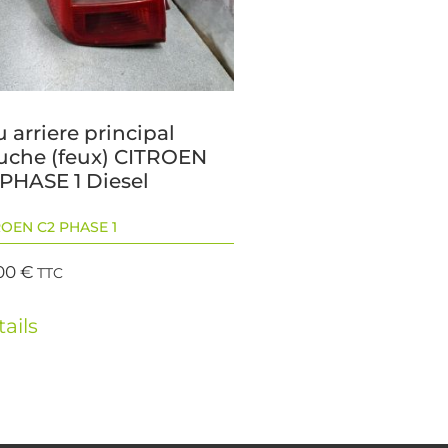
 arriere principal
uche (feux) CITROEN
 PHASE 1 Diesel
ROEN C2 PHASE 1
00
€
TTC
ails