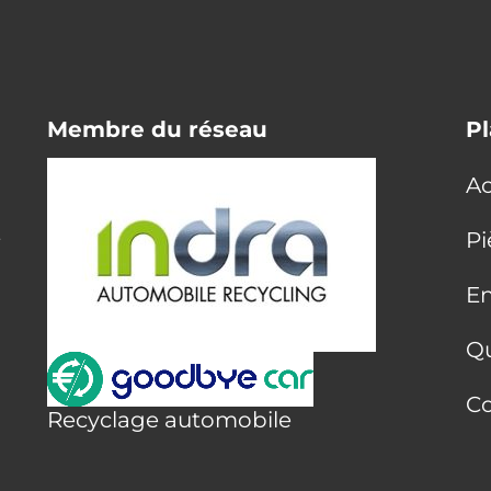
Membre du réseau
Pl
Ac
E
Pi
En
Q
Co
Recyclage automobile