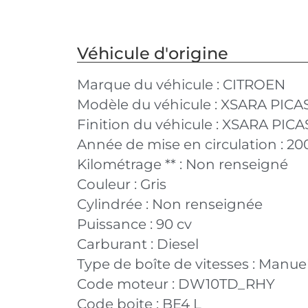
Véhicule d'origine
Marque du véhicule :
CITROEN
Modèle du véhicule :
XSARA PICA
Finition du véhicule :
XSARA PICAS
Année de mise en circulation :
20
Kilométrage ** :
Non renseigné
Couleur :
Gris
Cylindrée :
Non renseignée
Puissance :
90 cv
Carburant :
Diesel
Type de boîte de vitesses :
Manuel
Code moteur :
DW10TD_RHY
Code boite :
BE4 L