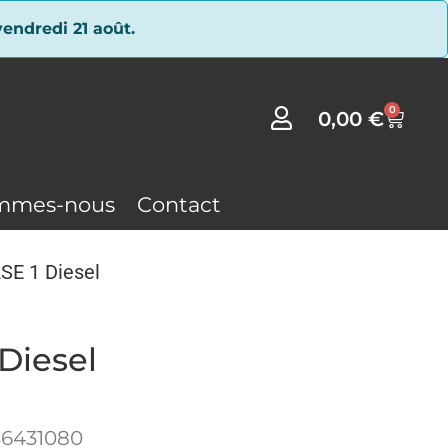
endredi 21 août.
0
0,00
€
mmes-nous
Contact
E 1 Diesel
Diesel
36431080