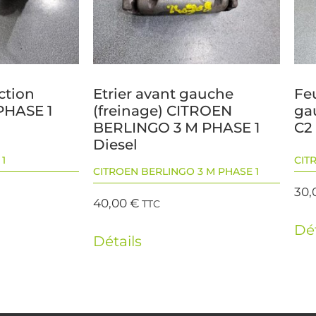
ction
Etrier avant gauche
Feu
PHASE 1
(freinage) CITROEN
ga
BERLINGO 3 M PHASE 1
C2
Diesel
1
CIT
CITROEN BERLINGO 3 M PHASE 1
30,
40,00
€
TTC
Dét
Détails