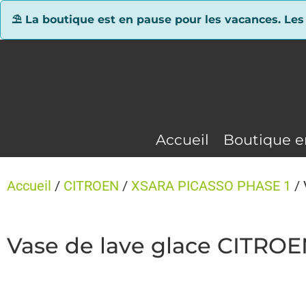
Panneau de gestion des cookies
⛱ La boutique est en pause pour les vacances. Les
Accueil
Boutique e
Accueil
/
CITROEN
/
XSARA PICASSO PHASE 1
/ 
Vase de lave glace CITRO