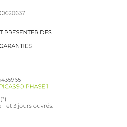
00620637
T PRESENTER DES
 GARANTIES
5435965
PICASSO PHASE 1
(*)
 1 et 3 jours ouvrés.