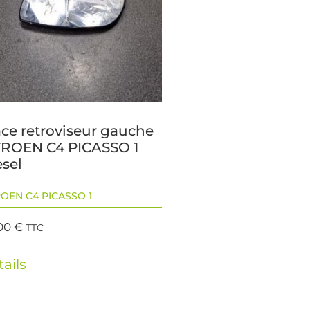
ace retroviseur gauche
TROEN C4 PICASSO 1
esel
ROEN C4 PICASSO 1
00
€
TTC
ails