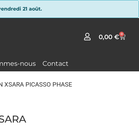
endredi 21 août.
0
0,00
€
mmes-nous
Contact
TROEN XSARA PICASSO PHASE
XSARA