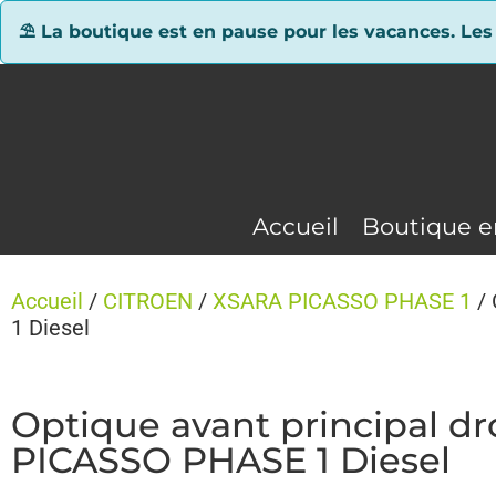
Panneau de gestion des cookies
⛱ La boutique est en pause pour les vacances. Les
Accueil
Boutique e
Accueil
/
CITROEN
/
XSARA PICASSO PHASE 1
/ 
1 Diesel
Optique avant principal d
PICASSO PHASE 1 Diesel