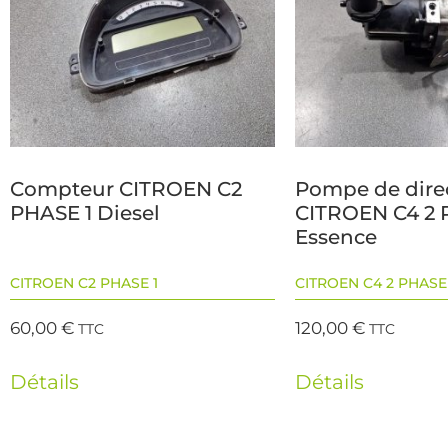
Compteur CITROEN C2
Pompe de dire
PHASE 1 Diesel
CITROEN C4 2 
Essence
CITROEN C2 PHASE 1
CITROEN C4 2 PHASE 
60,00
€
120,00
€
TTC
TTC
Détails
Détails