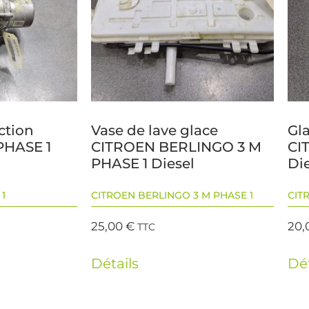
ction
Vase de lave glace
Gl
PHASE 1
CITROEN BERLINGO 3 M
CI
PHASE 1 Diesel
Di
1
CITROEN BERLINGO 3 M PHASE 1
CIT
25,00
€
20,
TTC
Détails
Dét