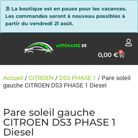
Panneau de gestion des cookies
⛱ La boutique est en pause pour les vacances.
Les commandes seront à nouveau possibles à
partir du vendredi 21 août.
0
0,00
€
Accueil
/
CITROEN
/
DS3 PHASE 1
/ Pare soleil
gauche CITROEN DS3 PHASE 1 Diesel
Pare soleil gauche
CITROEN DS3 PHASE 1
Diesel