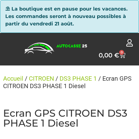
Panneau de gestion des cookies
⛱ La boutique est en pause pour les vacances.
Les commandes seront à nouveau possibles à
partir du vendredi 21 août.
0
0,00
€
Accueil
/
CITROEN
/
DS3 PHASE 1
/ Ecran GPS
CITROEN DS3 PHASE 1 Diesel
Ecran GPS CITROEN DS3
PHASE 1 Diesel