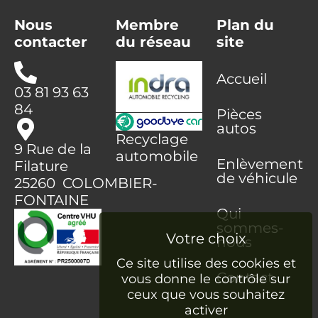
Nous
Membre
Plan du
contacter
du réseau
site
Accueil
03 81 93 63
84
Pièces
autos
Recyclage
9 Rue de la
automobile
Enlèvement
Filature
de véhicule
25260 COLOMBIER-
FONTAINE
Qui
sommes-
nous
Ce site utilise des cookies et
Contact
vous donne le contrôle sur
ceux que vous souhaitez
activer