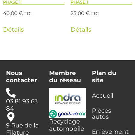
PHASE 1
PHASE 1
40,00
€
25,00
€
TTC
TTC
Détails
Détails
Nous
Membre
Plan du
contacter
du réseau
site
Accueil
03 81 93 63
84
Pièces
autos
Recyclage
9 Rue de la
automobile
Enlèvement
Filature