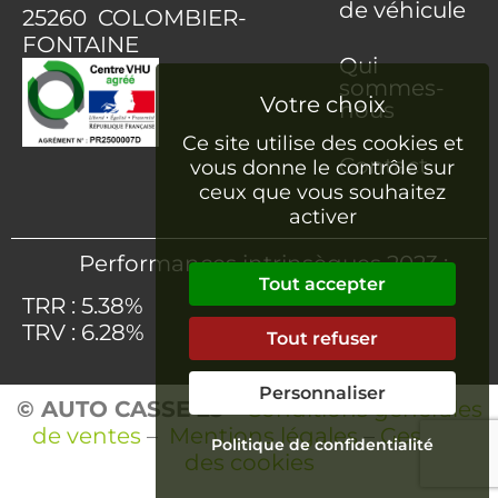
de véhicule
25260 COLOMBIER-
FONTAINE
Qui
sommes-
nous
Ce site utilise des cookies et
Contact
vous donne le contrôle sur
ceux que vous souhaitez
activer
Performances intrinsèques 2023 :
Tout accepter
TRR : 5.38%
TRV : 6.28%
Tout refuser
Personnaliser
© AUTO CASSE 25
–
Conditions générales
de ventes
–
Mentions légales
–
Gestion
Politique de confidentialité
des cookies