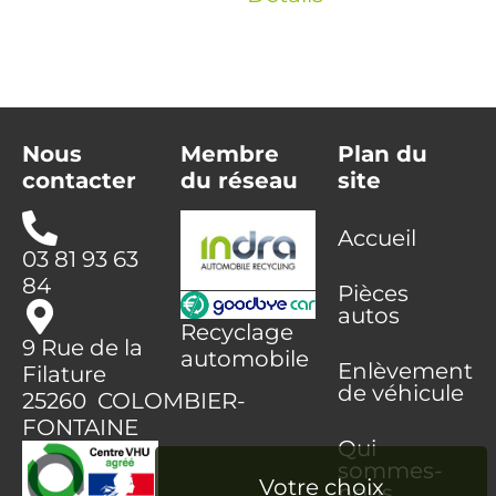
Nous
Membre
Plan du
contacter
du réseau
site
Accueil
03 81 93 63
84
Pièces
autos
Recyclage
9 Rue de la
automobile
Enlèvement
Filature
de véhicule
25260 COLOMBIER-
FONTAINE
Qui
sommes-
nous