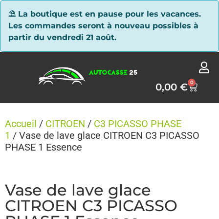
Panneau de gestion des cookies
⛱ La boutique est en pause pour les vacances.
Les commandes seront à nouveau possibles à
partir du vendredi 21 août.
0
0,00
€
Accueil
/
CITROEN
/
C3 PICASSO PHASE
1
/ Vase de lave glace CITROEN C3 PICASSO
PHASE 1 Essence
Vase de lave glace
CITROEN C3 PICASSO