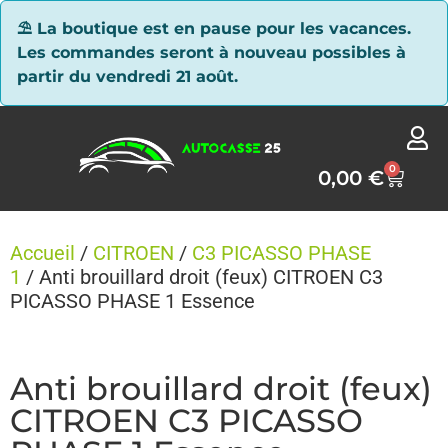
Panneau de gestion des cookies
⛱ La boutique est en pause pour les vacances.
Les commandes seront à nouveau possibles à
partir du vendredi 21 août.
0
0,00
€
Accueil
/
CITROEN
/
C3 PICASSO PHASE
1
/ Anti brouillard droit (feux) CITROEN C3
PICASSO PHASE 1 Essence
Anti brouillard droit (feux)
CITROEN C3 PICASSO