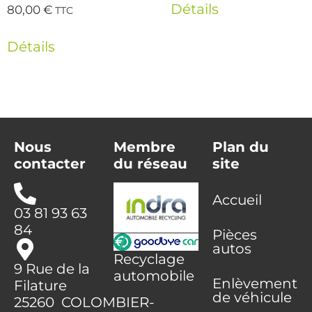
Détails
80,00
€
TTC
Détails
Nous
Membre
Plan du
contacter
du réseau
site
Accueil
03 81 93 63
84
Pièces
autos
Recyclage
9 Rue de la
automobile
Enlèvement
Filature
de véhicule
25260 COLOMBIER-