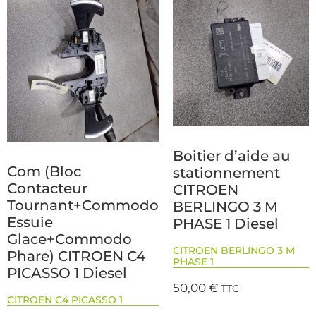
Boitier d’aide au
Com (Bloc
stationnement
Contacteur
CITROEN
Tournant+Commodo
BERLINGO 3 M
Essuie
PHASE 1 Diesel
Glace+Commodo
CITROEN BERLINGO 3 M
Phare) CITROEN C4
PHASE 1
PICASSO 1 Diesel
50,00
€
TTC
CITROEN C4 PICASSO 1