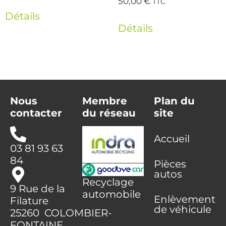
50,00
€
TTC
Détails
Détails
Nous
Membre
Plan du
contacter
du réseau
site
Accueil
03 81 93 63
84
Pièces
autos
Recyclage
9 Rue de la
automobile
Enlèvement
Filature
de véhicule
25260 COLOMBIER-
FONTAINE