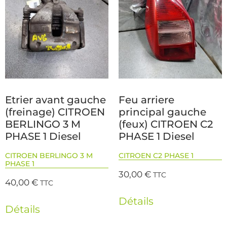
Etrier avant gauche
Feu arriere
(freinage) CITROEN
principal gauche
BERLINGO 3 M
(feux) CITROEN C2
PHASE 1 Diesel
PHASE 1 Diesel
CITROEN BERLINGO 3 M
CITROEN C2 PHASE 1
PHASE 1
30,00
€
TTC
40,00
€
TTC
Détails
Détails