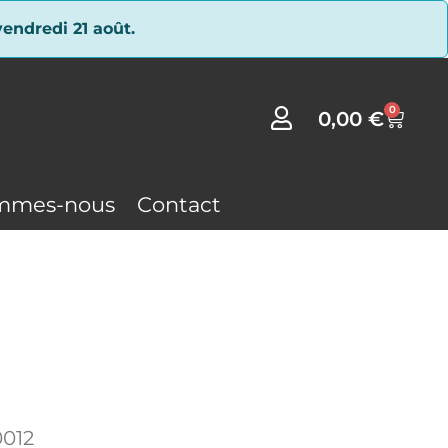
endredi 21 août.
0
0,00
€
mmes-nous
Contact
012