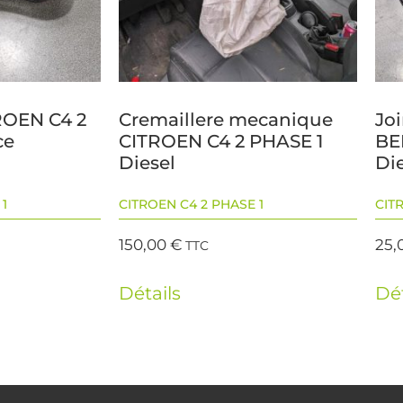
ROEN C4 2
Cremaillere mecanique
Jo
ce
CITROEN C4 2 PHASE 1
BE
Diesel
Di
1
CITROEN C4 2 PHASE 1
CIT
150,00
€
25,
TTC
Détails
Dét