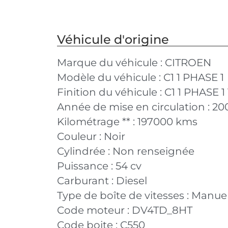
Véhicule d'origine
Marque du véhicule :
CITROEN
Modèle du véhicule :
C1 1 PHASE 1
Finition du véhicule :
C1 1 PHASE 1
Année de mise en circulation :
20
Kilométrage ** :
197000 kms
Couleur :
Noir
Cylindrée :
Non renseignée
Puissance :
54 cv
Carburant :
Diesel
Type de boîte de vitesses :
Manuel
Code moteur :
DV4TD_8HT
Code boite :
C550