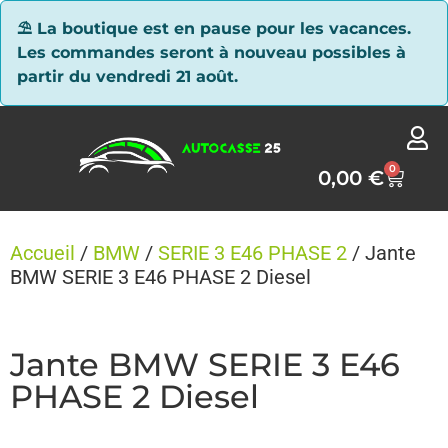
Panneau de gestion des cookies
⛱ La boutique est en pause pour les vacances.
Les commandes seront à nouveau possibles à
partir du vendredi 21 août.
0
0,00
€
Accueil
/
BMW
/
SERIE 3 E46 PHASE 2
/ Jante
BMW SERIE 3 E46 PHASE 2 Diesel
Jante BMW SERIE 3 E46
PHASE 2 Diesel