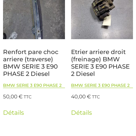
Renfort pare choc
Etrier arriere droit
arriere (traverse)
(freinage) BMW
BMW SERIE 3 E90
SERIE 3 E90 PHASE
PHASE 2 Diesel
2 Diesel
BMW SERIE 3 E90 PHASE 2
BMW SERIE 3 E90 PHASE 2
50,00
€
40,00
€
TTC
TTC
Détails
Détails