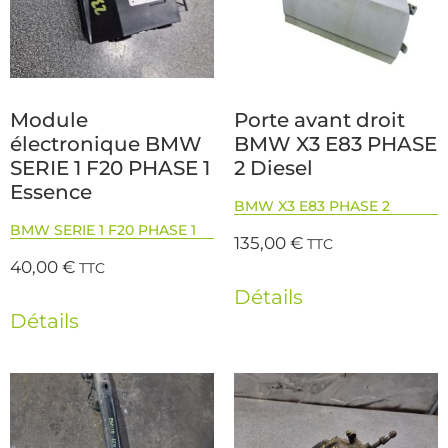
Module
Porte avant droit
électronique BMW
BMW X3 E83 PHASE
SERIE 1 F20 PHASE 1
2 Diesel
Essence
BMW X3 E83 PHASE 2
BMW SERIE 1 F20 PHASE 1
135,00
€
TTC
40,00
€
TTC
Détails
Détails