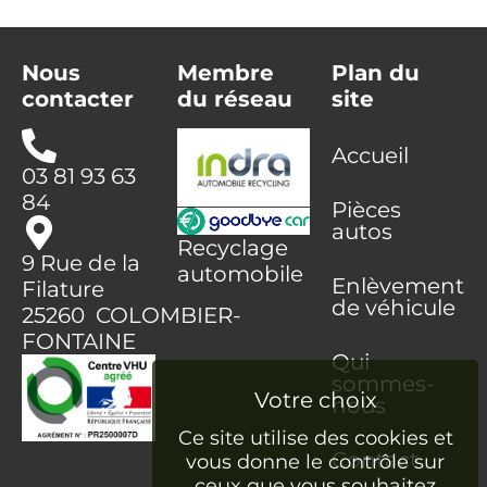
Nous
Membre
Plan du
contacter
du réseau
site
Accueil
03 81 93 63
84
Pièces
autos
Recyclage
9 Rue de la
automobile
Enlèvement
Filature
de véhicule
25260 COLOMBIER-
FONTAINE
Qui
sommes-
nous
Ce site utilise des cookies et
Contact
vous donne le contrôle sur
ceux que vous souhaitez